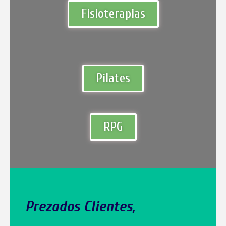
Fisioterapias
Pilates​
RPG​
Prezados Clientes,