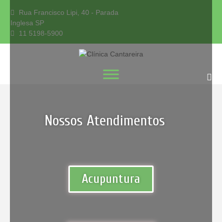
Rua Francisco Lipi, 40 - Parada
Inglesa SP
11 5198-5900
Clinica na Zona Norte
Clínica
SP, ortopedista, Dr.
Fabio Ortopedista,
Cantareira
clinica cantareira,
Nossos Atendimentos
Acupuntura​